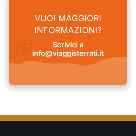
VUOI MAGGIORI
INFORMAZIONI?
Scrivici a
info@viaggisterrati.it