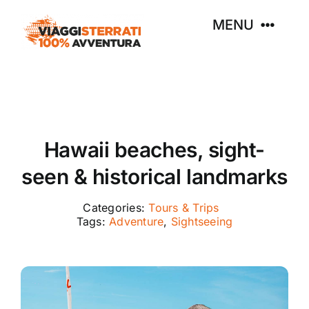
Skip
MENU
to
content
Home
Destinazioni
Hawaii beaches, sight-
seen & historical landmarks
Chi siamo
Categories:
Tours & Trips
Contatti
Tags:
Adventure
,
Sightseeing
WooCommerce Cart